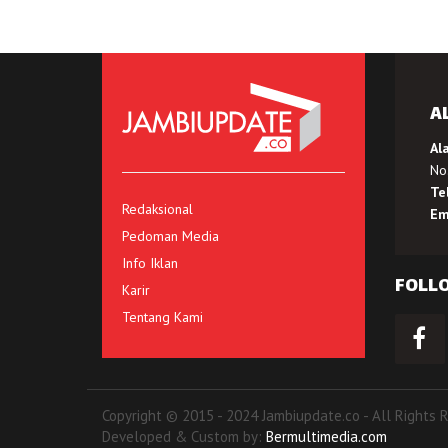
A
Al
No.
Te
Redaksional
Em
Pedoman Media
Info Iklan
FOLL
Karir
Tentang Kami
Copyright © 2015 - 2024 Jambiupdate.co - All Rights 
Developed & Custom by:
Bermultimedia.com