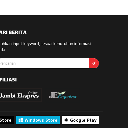
ARI BERITA
lahkan input keyword, sesuai kebutuhan informasi
nda
FILIASI
Store
Windows Store
Google Play