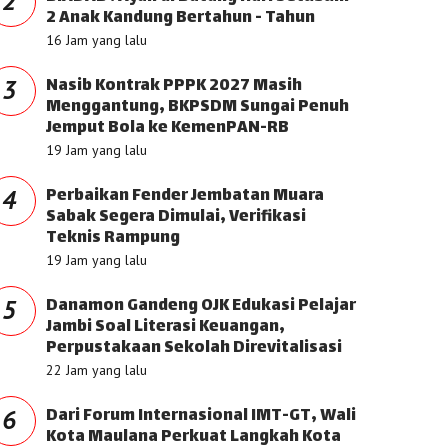
2
2 Anak Kandung Bertahun - Tahun
16 Jam yang lalu
Nasib Kontrak PPPK 2027 Masih
3
Menggantung, BKPSDM Sungai Penuh
Jemput Bola ke KemenPAN-RB
19 Jam yang lalu
Perbaikan Fender Jembatan Muara
4
Sabak Segera Dimulai, Verifikasi
Teknis Rampung
19 Jam yang lalu
Danamon Gandeng OJK Edukasi Pelajar
5
Jambi Soal Literasi Keuangan,
Perpustakaan Sekolah Direvitalisasi
22 Jam yang lalu
Dari Forum Internasional IMT-GT, Wali
6
Kota Maulana Perkuat Langkah Kota