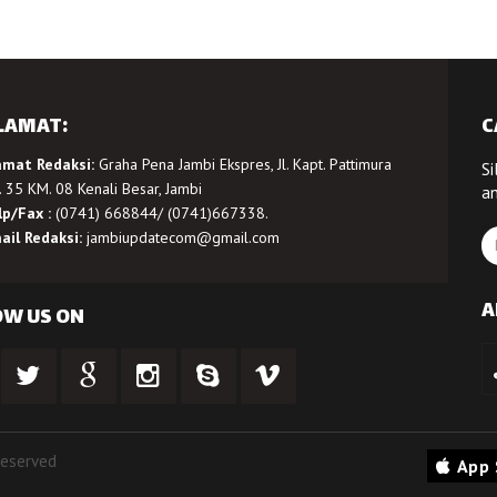
LAMAT:
C
amat Redaksi:
Graha Pena Jambi Ekspres, Jl. Kapt. Pattimura
Si
 35 KM. 08 Kenali Besar, Jambi
a
lp/Fax :
(0741) 668844/ (0741)667338.
ail Redaksi:
jambiupdatecom@gmail.com
A
OW US ON
Reserved
App 