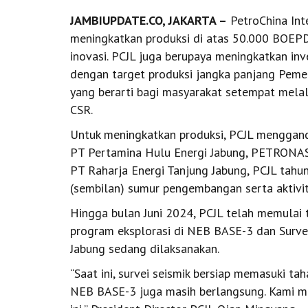
JAMBIUPDATE.CO, JAKARTA –
PetroChina Int
meningkatkan produksi di atas 50.000 BOEP
inovasi. PCJL juga berupaya meningkatkan inve
dengan target produksi jangka panjang Pemer
yang berarti bagi masyarakat setempat mela
CSR.
Untuk meningkatkan produksi, PCJL menggande
PT Pertamina Hulu Energi Jabung, PETRONAS C
PT Raharja Energi Tanjung Jabung, PCJL tahu
(sembilan) sumur pengembangan serta aktivi
Hingga bulan Juni 2024, PCJL telah memulai 
program eksplorasi di NEB BASE-3 dan Survei
Jabung sedang dilaksanakan.
“Saat ini, survei seismik bersiap memasuki ta
NEB BASE-3 juga masih berlangsung. Kami me