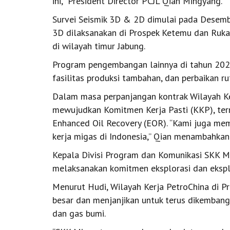
ini,” President Director PCJL Qian Mingyang
Survei Seismik 3D & 2D dimulai pada Desemb
3D dilaksanakan di Prospek Ketemu dan Ruka
di wilayah timur Jabung.
Program pengembangan lainnya di tahun 202
fasilitas produksi tambahan, dan perbaikan r
Dalam masa perpanjangan kontrak Wilayah K
mewujudkan Komitmen Kerja Pasti (KKP), term
Enhanced Oil Recovery (EOR). “Kami juga mem
kerja migas di Indonesia,” Qian menambahkan
Kepala Divisi Program dan Komunikasi SKK Mi
melaksanakan komitmen eksplorasi dan eksp
Menurut Hudi, Wilayah Kerja PetroChina di P
besar dan menjanjikan untuk terus dikemban
dan gas bumi.