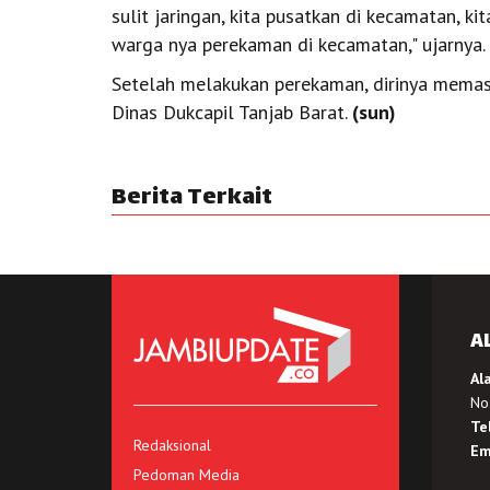
sulit jaringan, kita pusatkan di kecamatan, k
warga nya perekaman di kecamatan," ujarnya.
Setelah melakukan perekaman, dirinya mema
Dinas Dukcapil Tanjab Barat.
(sun)
Berita Terkait
A
Al
No.
Te
Redaksional
Em
Pedoman Media