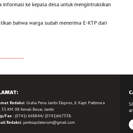
ita informasi ke kepala desa untuk mengintruksikan
stikan bahwa warga sudah menerima E-KTP dari
LAMAT:
C
amat Redaksi:
Graha Pena Jambi Ekspres, Jl. Kapt. Pattimura
Si
 35 KM. 08 Kenali Besar, Jambi
a
lp/Fax :
(0741) 668844/ (0741)667338.
ail Redaksi:
jambiupdatecom@gmail.com