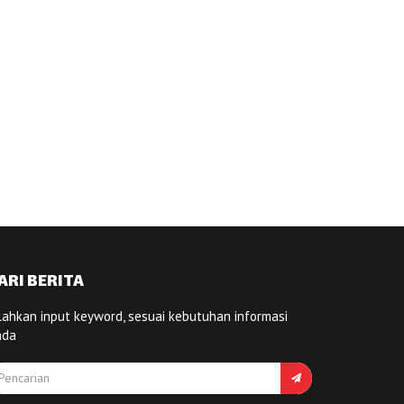
ARI BERITA
lahkan input keyword, sesuai kebutuhan informasi
nda