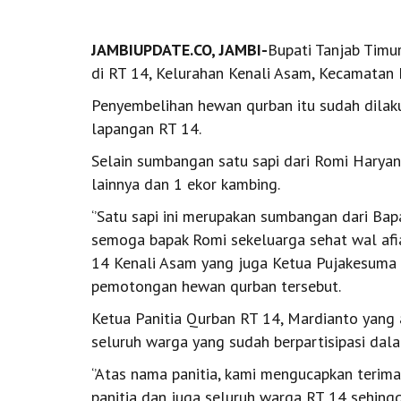
JAMBIUPDATE.CO, JAMBI-
Bupati Tanjab Timu
di RT 14, Kelurahan Kenali Asam, Kecamatan 
Penyembelihan hewan qurban itu sudah dilaku
lapangan RT 14.
Selain sumbangan satu sapi dari Romi Harya
lainnya dan 1 ekor kambing.
‘’Satu sapi ini merupakan sumbangan dari Ba
semoga bapak Romi sekeluarga sehat wal afiat
14 Kenali Asam yang juga Ketua Pujakesuma 
pemotongan hewan qurban tersebut.
Ketua Panitia Qurban RT 14, Mardianto yang 
seluruh warga yang sudah berpartisipasi dala
‘’Atas nama panitia, kami mengucapkan terima 
panitia dan juga seluruh warga RT 14 sehingg