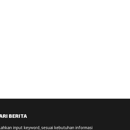
ARI BERITA
lahkan input keyword, sesuai kebutuhan informasi