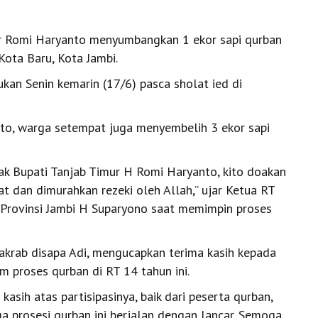
r Romi Haryanto menyumbangkan 1 ekor sapi qurban
Kota Baru, Kota Jambi.
kan Senin kemarin (17/6) pasca sholat ied di
nto, warga setempat juga menyembelih 3 ekor sapi
pak Bupati Tanjab Timur H Romi Haryanto, kito doakan
 dan dimurahkan rezeki oleh Allah,’’ ujar Ketua RT
Provinsi Jambi H Suparyono saat memimpin proses
akrab disapa Adi, mengucapkan terima kasih kepada
m proses qurban di RT 14 tahun ini.
kasih atas partisipasinya, baik dari peserta qurban,
a prosesi qurban ini berjalan dengan lancar. Semoga