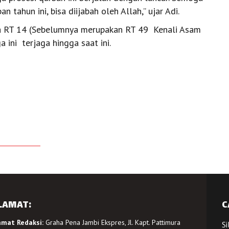
tahun ini, bisa diijabah oleh Allah,’’ ujar Adi.
ga RT 14 (Sebelumnya merupakan RT 49 Kenali Asam
ini terjaga hingga saat ini.
LAMAT:
C
amat Redaksi:
Graha Pena Jambi Ekspres, Jl. Kapt. Pattimura
Si