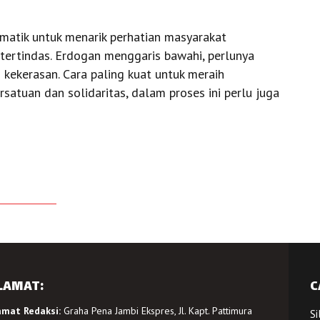
matik untuk menarik perhatian masyarakat
 tertindas. Erdogan menggaris bawahi, perlunya
kekerasan. Cara paling kuat untuk meraih
atuan dan solidaritas, dalam proses ini perlu juga
LAMAT:
C
amat Redaksi:
Graha Pena Jambi Ekspres, Jl. Kapt. Pattimura
Si