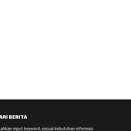
ARI BERITA
lahkan input keyword, sesuai kebutuhan informasi