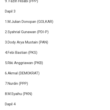
9. Fazin Hisabi (PPP)
Dapil 3
1.M.Julian Donopan (GOLKAR)
2.Syahrial Gunawan (PDI-P)
3.Dody Arya Mustain (PAN)
4.Febi Bastian (PKS)
5.Riki Anggriawan (PKB)
6.Akmal (DEMOKRAT)
7.Nurdin (PPP)
8.M.Syaihu (PKN)
Dapil 4