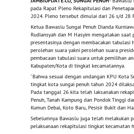
JAMBIUPDATE.CO, SUNGAI PENUH
- Bawaslu
pada Rapat Pleno Rekapitulasi dan Penetapa
2024. Pleno tersebut dimulai dari 26 s/d 28
Ketua Bawaslu Sungai Penuh Dianda Kurniaw
Rudiansyah dan M Hasyim mengatakan saat 
presentasinya dengan membacakan tabulasi ha
perolehan suara yakni perolehan suara presid
pembacaan tabulasi suara untuk pemilihan a
Kabupaten/Kota di tingkat kecamatannya.
“Bahwa sesuai dengan undangan KPU Kota Sun
tingkat kota sungai penuh tahun 2024 dilaks
Pada tanggal 26 kita telah laksanakan rekapi
Penuh, Tanah Kampung dan Pondok Tinggi da
Kumun Debai, Koto Baru, Pesisir Bukit dan H
Sebelumnya Bawaslu juga telah melakukan p
pelaksanaan rekapitulasi tingkat kecamatan 