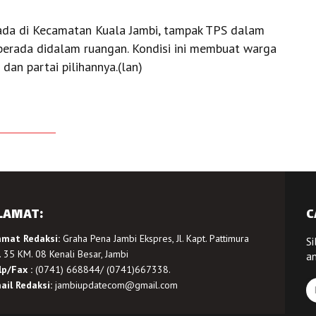
 ada di Kecamatan Kuala Jambi, tampak TPS dalam
 berada didalam ruangan. Kondisi ini membuat warga
an partai pilihannya.(lan)
LAMAT:
C
amat Redaksi:
Graha Pena Jambi Ekspres, Jl. Kapt. Pattimura
Si
 35 KM. 08 Kenali Besar, Jambi
a
lp/Fax :
(0741) 668844/ (0741)667338.
ail Redaksi:
jambiupdatecom@gmail.com