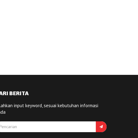
ARI BERITA
lahkan input keyword, sesuai kebutuhan informasi
nda