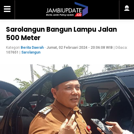
Sarolangun Bangun Lampu Jalan
500 Meter
Kategori
Berita Daerah
-
Jumat, 02 Februari 2024 - 20:06:08 WIB
| Dibaca:
107651
|
Sarolangun