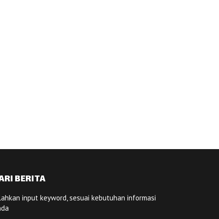
ARI BERITA
lahkan input keyword, sesuai kebutuhan informasi
nda