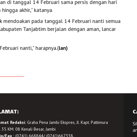
n di tanggal 14 Februari sama persis dengan hari
hingga akhir," katanya.
uk mendoakan pada tanggal 14 Februari nanti semua
Kabupaten Tanjabtim berjalan dengan aman, lancar
bruari nanti," harapnya.(
lan)
LAMAT:
C
amat Redaksi:
Graha Pena Jambi Ekspres, Jl. Kapt. Pattimura
Si
 35 KM. 08 Kenali Besar, Jambi
a
lp/Fax :
(0741) 668844/ (0741)667338.