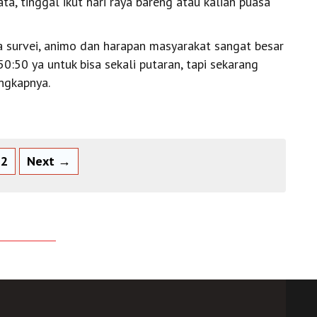
ta, tinggal ikut hari raya bareng atau kalian puasa
a survei, animo dan harapan masyarakat sangat besar
50:50 ya untuk bisa sekali putaran, tapi sekarang
ungkapnya.
2
Next →