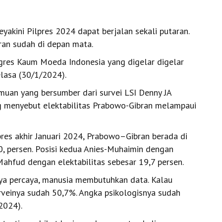
eyakini Pilpres 2024 dapat berjalan sekali putaran.
aran sudah di depan mata.
ngres Kaum Moeda Indonesia yang digelar digelar
elasa (30/1/2024).
muan yang bersumber dari survei LSI Denny JA
ng menyebut elektabilitas Prabowo-Gibran melampaui
lpres akhir Januari 2024, Prabowo–Gibran berada di
50, persen. Posisi kedua Anies-Muhaimin dengan
-Mahfud dengan elektabilitas sebesar 19,7 persen.
aya percaya, manusia membutuhkan data. Kalau
urveinya sudah 50,7%. Angka psikologisnya sudah
2024).