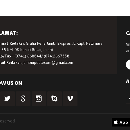
LAMAT:
C
amat Redaksi:
Graha Pena Jambi Ekspres, Jl. Kapt. Pattimura
Si
 35 KM. 08 Kenali Besar, Jambi
a
lp/Fax :
(0741) 668844/ (0741)667338.
ail Redaksi:
jambiupdatecom@gmail.com
A
OW US ON
Reserved
App 