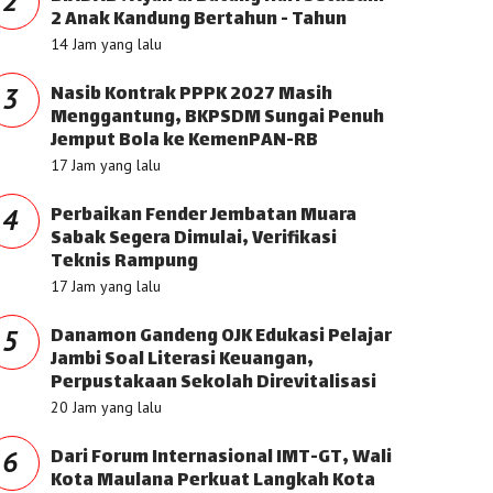
2
2 Anak Kandung Bertahun - Tahun
14 Jam yang lalu
Nasib Kontrak PPPK 2027 Masih
3
Menggantung, BKPSDM Sungai Penuh
Jemput Bola ke KemenPAN-RB
17 Jam yang lalu
Perbaikan Fender Jembatan Muara
4
Sabak Segera Dimulai, Verifikasi
Teknis Rampung
17 Jam yang lalu
Danamon Gandeng OJK Edukasi Pelajar
5
Jambi Soal Literasi Keuangan,
Perpustakaan Sekolah Direvitalisasi
20 Jam yang lalu
Dari Forum Internasional IMT-GT, Wali
6
Kota Maulana Perkuat Langkah Kota