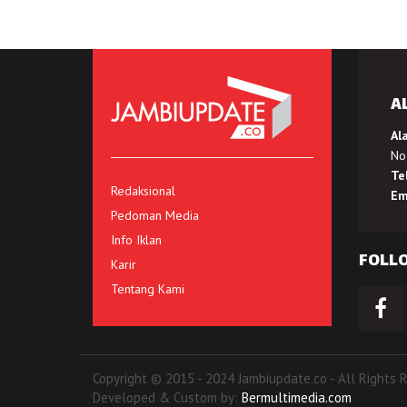
A
Al
No.
Te
Redaksional
Em
Pedoman Media
Info Iklan
FOLL
Karir
Tentang Kami
Copyright © 2015 - 2024 Jambiupdate.co - All Rights 
Developed & Custom by:
Bermultimedia.com