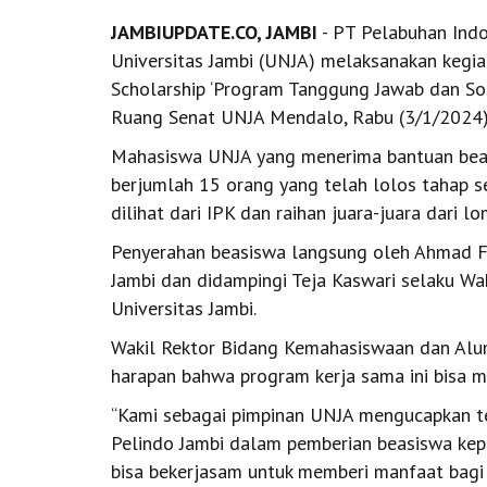
JAMBIUPDATE.CO, JAMBI
- PT Pelabuhan Indo
Universitas Jambi (UNJA) melaksanakan kegi
Scholarship ‘Program Tanggung Jawab dan Sosi
Ruang Senat UNJA Mendalo, Rabu (3/1/2024)
Mahasiswa UNJA yang menerima bantuan beasi
berjumlah 15 orang yang telah lolos tahap s
dilihat dari IPK dan raihan juara-juara dari l
Penyerahan beasiswa langsung oleh Ahmad F
Jambi dan didampingi Teja Kaswari selaku W
Universitas Jambi.
Wakil Rektor Bidang Kemahasiswaan dan Alu
harapan bahwa program kerja sama ini bisa m
“Kami sebagai pimpinan UNJA mengucapkan te
Pelindo Jambi dalam pemberian beasiswa kepa
bisa bekerjasam untuk memberi manfaat bagi