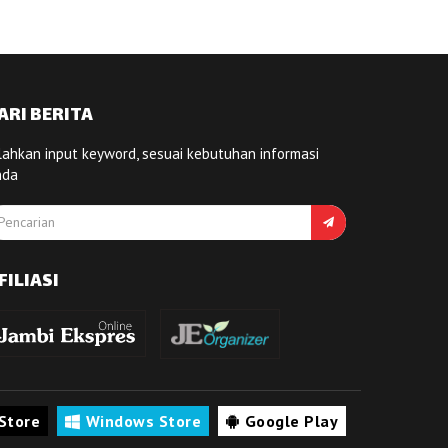
ARI BERITA
lahkan input keyword, sesuai kebutuhan informasi
nda
FILIASI
Store
Windows Store
Google Play