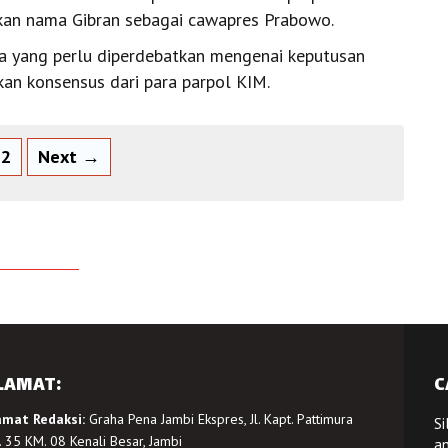
lkan nama Gibran sebagai cawapres Prabowo.
a yang perlu diperdebatkan mengenai keputusan
kan konsensus dari para parpol KIM.
2
Next →
LAMAT:
C
amat Redaksi:
Graha Pena Jambi Ekspres, Jl. Kapt. Pattimura
Si
 35 KM. 08 Kenali Besar, Jambi
a