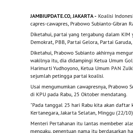
JAMBIUPDATE.CO, JAKARTA -
Koalisi Indones
capres-cawapres, Prabowo Subianto-Gibran R
Diketahui, partai yang tergabung dalam KIM ya
Demokrat, PBB, Partai Gelora, Partai Garuda,
Diketahui, Prabowo Subianto akhirnya men
wakilnya itu, dia didampingi Ketua Umum Go
Harimurti Yudhoyono, Ketua Umum PAN Zulki
sejumlah petingga partai koalisi.
Usai mengumumkan cawapresnya, Prabowo Sub
di KPU pada Rabu, 25 Oktober mendatang.
"Pada tanggal 25 hari Rabu kita akan daftar 
Kertanegara, Jakarta Selatan, Minggu (22/10)
Menteri Pertahanan itu lantas membeber alas
mengaku, penentuan nama itu berdasarkan has