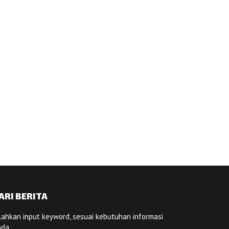
ARI BERITA
lahkan input keyword, sesuai kebutuhan informasi
nda