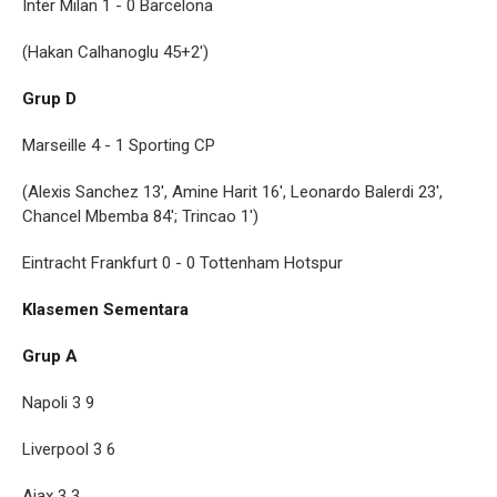
Inter Milan 1 - 0 Barcelona
(Hakan Calhanoglu 45+2')
Grup D
Marseille 4 - 1 Sporting CP
(Alexis Sanchez 13', Amine Harit 16', Leonardo Balerdi 23',
Chancel Mbemba 84'; Trincao 1')
Eintracht Frankfurt 0 - 0 Tottenham Hotspur
Klasemen Sementara
Grup A
Napoli 3 9
Liverpool 3 6
Ajax 3 3