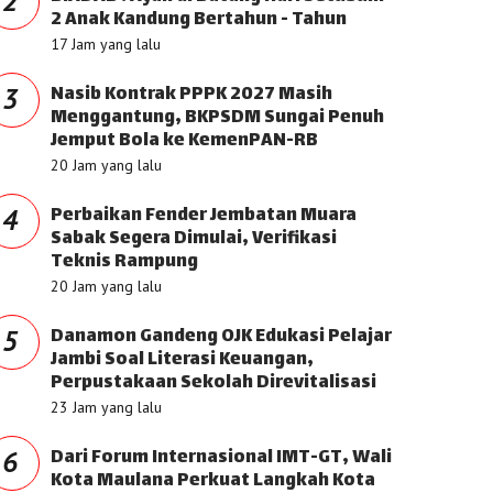
2
2 Anak Kandung Bertahun - Tahun
17 Jam yang lalu
Nasib Kontrak PPPK 2027 Masih
3
Menggantung, BKPSDM Sungai Penuh
Jemput Bola ke KemenPAN-RB
20 Jam yang lalu
Perbaikan Fender Jembatan Muara
4
Sabak Segera Dimulai, Verifikasi
Teknis Rampung
20 Jam yang lalu
Danamon Gandeng OJK Edukasi Pelajar
5
Jambi Soal Literasi Keuangan,
Perpustakaan Sekolah Direvitalisasi
23 Jam yang lalu
Dari Forum Internasional IMT-GT, Wali
6
Kota Maulana Perkuat Langkah Kota