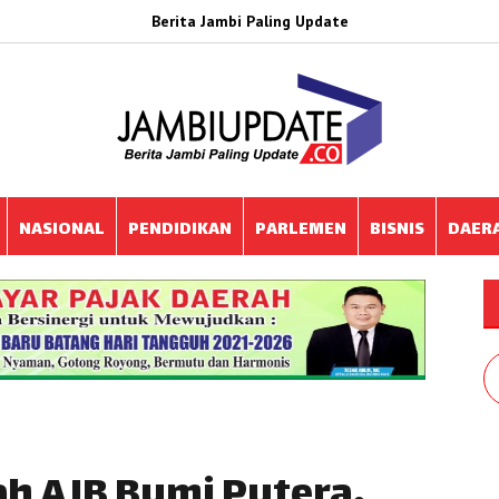
Berita Jambi Paling Update
NASIONAL
PENDIDIKAN
PARLEMEN
BISNIS
DAER
ah AJB Bumi Putera,