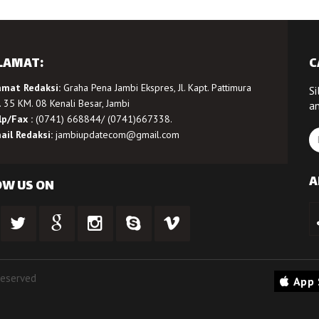
LAMAT:
C
amat Redaksi:
Graha Pena Jambi Ekspres, Jl. Kapt. Pattimura
Si
 35 KM. 08 Kenali Besar, Jambi
a
lp/Fax :
(0741) 668844/ (0741)667338.
ail Redaksi:
jambiupdatecom@gmail.com
A
OW US ON
Reserved
App 