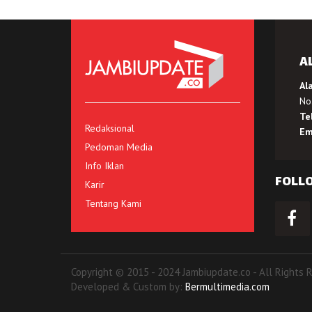
A
Al
No.
Te
Redaksional
Em
Pedoman Media
Info Iklan
FOLL
Karir
Tentang Kami
Copyright © 2015 - 2024 Jambiupdate.co - All Rights 
Developed & Custom by:
Bermultimedia.com