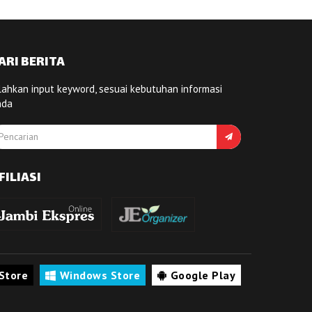
ARI BERITA
lahkan input keyword, sesuai kebutuhan informasi
nda
FILIASI
Store
Windows Store
Google Play