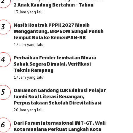
2
2 Anak Kandung Bertahun - Tahun
13 Jam yang lalu
Nasib Kontrak PPPK 2027 Masih
3
Menggantung, BKPSDM Sungai Penuh
Jemput Bola ke KemenPAN-RB
17 Jam yang lalu
Perbaikan Fender Jembatan Muara
4
Sabak Segera Dimulai, Verifikasi
Teknis Rampung
17 Jam yang lalu
Danamon Gandeng OJK Edukasi Pelajar
5
Jambi Soal Literasi Keuangan,
Perpustakaan Sekolah Direvitalisasi
20 Jam yang lalu
Dari Forum Internasional IMT-GT, Wali
6
Kota Maulana Perkuat Langkah Kota