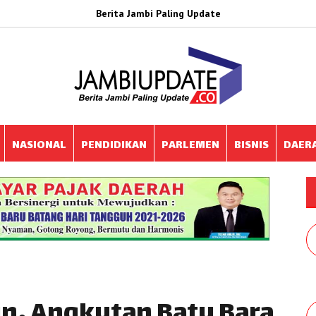
Berita Jambi Paling Update
NASIONAL
PENDIDIKAN
PARLEMEN
BISNIS
DAER
in, Angkutan Batu Bara