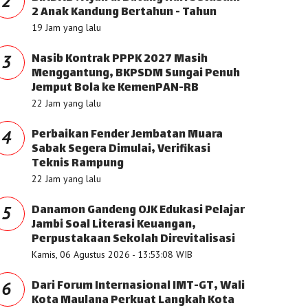
2
2 Anak Kandung Bertahun - Tahun
19 Jam yang lalu
Nasib Kontrak PPPK 2027 Masih
3
Menggantung, BKPSDM Sungai Penuh
Jemput Bola ke KemenPAN-RB
22 Jam yang lalu
Perbaikan Fender Jembatan Muara
4
Sabak Segera Dimulai, Verifikasi
Teknis Rampung
22 Jam yang lalu
Danamon Gandeng OJK Edukasi Pelajar
5
Jambi Soal Literasi Keuangan,
Perpustakaan Sekolah Direvitalisasi
Kamis, 06 Agustus 2026 - 13:53:08 WIB
Dari Forum Internasional IMT-GT, Wali
6
Kota Maulana Perkuat Langkah Kota