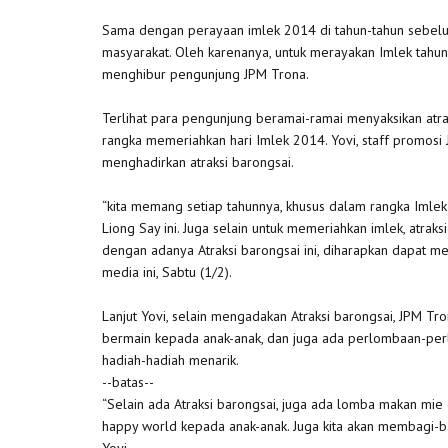
Sama dengan perayaan imlek 2014 di tahun-tahun sebelum
masyarakat. Oleh karenanya, untuk merayakan Imlek tahu
menghibur pengunjung JPM Trona.
Terlihat para pengunjung beramai-ramai menyaksikan atra
rangka memeriahkan hari Imlek 2014. Yovi, staff promos
menghadirkan atraksi barongsai.
“kita memang setiap tahunnya, khusus dalam rangka Imlek
Liong Say ini. Juga selain untuk memeriahkan imlek, atraks
dengan adanya Atraksi barongsai ini, diharapkan dapat m
media ini, Sabtu (1/2).
Lanjut Yovi, selain mengadakan Atraksi barongsai, JPM 
bermain kepada anak-anak, dan juga ada perlombaan-per
hadiah-hadiah menarik.
--batas--
“Selain ada Atraksi barongsai, juga ada lomba makan mie g
happy world kepada anak-anak. Juga kita akan membagi-b
Yovi.