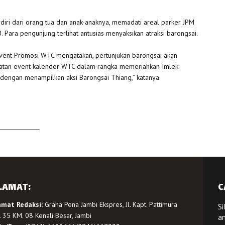
diri dari orang tua dan anak-anaknya, memadati areal parker JPM
 Para pengunjung terlihat antusias menyaksikan atraksi barongsai.
vent Promosi WTC mengatakan, pertunjukan barongsai akan
giatan event kalender WTC dalam rangka memeriahkan Imlek.
 dengan menampilkan aksi Barongsai Thiang,” katanya.
LAMAT:
C
amat Redaksi:
Graha Pena Jambi Ekspres, Jl. Kapt. Pattimura
Si
 35 KM. 08 Kenali Besar, Jambi
a