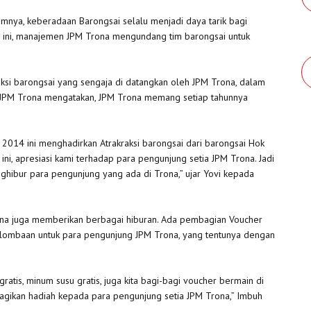
nya, keberadaan Barongsai selalu menjadi daya tarik bagi
n ini, manajemen JPM Trona mengundang tim barongsai untuk
ksi barongsai yang sengaja di datangkan oleh JPM Trona, dalam
i JPM Trona mengatakan, JPM Trona memang setiap tahunnya
 2014 ini menghadirkan Atrakraksi barongsai dari barongsai Hok
i ini, apresiasi kami terhadap para pengunjung setia JPM Trona. Jadi
eghibur para pengunjung yang ada di Trona,” ujar Yovi kepada
Trona juga memberikan berbagai hiburan. Ada pembagian Voucher
lombaan untuk para pengunjung JPM Trona, yang tentunya dengan
ratis, minum susu gratis, juga kita bagi-bagi voucher bermain di
agikan hadiah kepada para pengunjung setia JPM Trona,” Imbuh