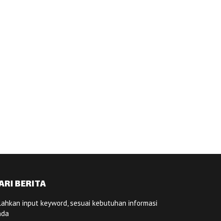
ARI BERITA
lahkan input keyword, sesuai kebutuhan informasi
nda