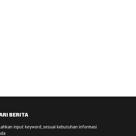
ARI BERITA
lahkan input keyword, sesuai kebutuhan informasi
nda