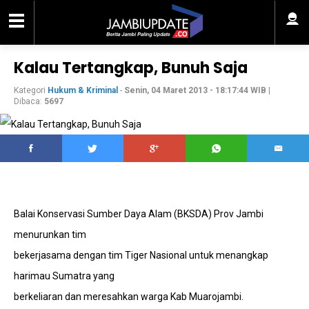
Kalau Tertangkap, Bunuh Saja
Kategori
Hukum & Kriminal
-
Senin, 04 Maret 2013 - 18:17:44 WIB
|
Dibaca:
5697
Balai Konservasi Sumber Daya Alam (BKSDA) Prov Jambi
menurunkan tim
bekerjasama dengan tim Tiger Nasional untuk menangkap
harimau Sumatra yang
berkeliaran dan meresahkan warga Kab Muarojambi.