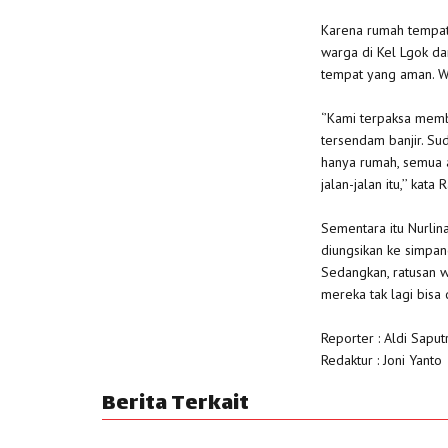
Karena rumah tempat 
warga di Kel Lgok dan
tempat yang aman. Wa
‘’Kami terpaksa mem
tersendam banjir. Sud
hanya rumah, semua 
jalan-jalan itu,’’ kat
Sementara itu Nurlin
diungsikan ke simpan
Sedangkan, ratusan w
mereka tak lagi bisa d
Reporter : Aldi Saput
Redaktur : Joni Yanto
Berita Terkait