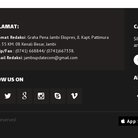
LAMAT:
C
amat Redaksi:
Graha Pena Jambi Ekspres, Jl. Kapt. Pattimura
Si
 35 KM. 08 Kenali Besar, Jambi
a
lp/Fax :
(0741) 668844/ (0741)667338.
ail Redaksi:
jambiupdatecom@gmail.com
A
OW US ON
Reserved
App 