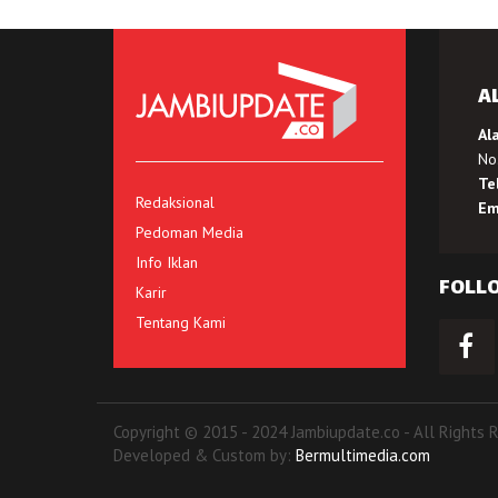
A
Al
No.
Te
Redaksional
Em
Pedoman Media
Info Iklan
FOLL
Karir
Tentang Kami
Copyright © 2015 - 2024 Jambiupdate.co - All Rights 
Developed & Custom by:
Bermultimedia.com