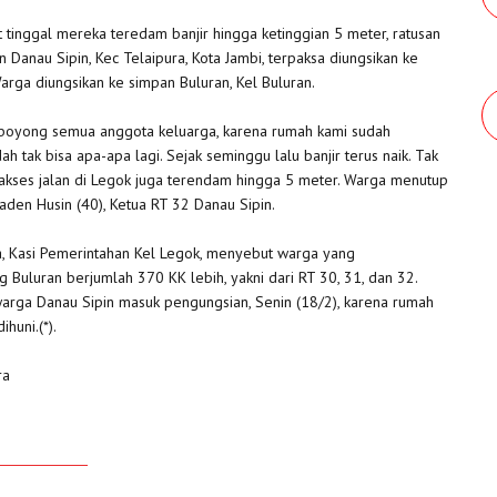
tinggal mereka teredam banjir hingga ketinggian 5 meter, ratusan
 Danau Sipin, Kec Telaipura, Kota Jambi, terpaksa diungsikan ke
rga diungsikan ke simpan Buluran, Kel Buluran.
boyong semua anggota keluarga, karena rumah kami sudah
ah tak bisa apa-apa lagi. Sejak seminggu lalu banjir terus naik. Tak
akses jalan di Legok juga terendam hingga 5 meter. Warga menutup
a Raden Husin (40), Ketua RT 32 Danau Sipin.
a, Kasi Pemerintahan Kel Legok, menyebut warga yang
g Buluran berjumlah 370 KK lebih, yakni dari RT 30, 31, dan 32.
arga Danau Sipin masuk pengungsian, Senin (18/2), karena rumah
ihuni.(*).
ra