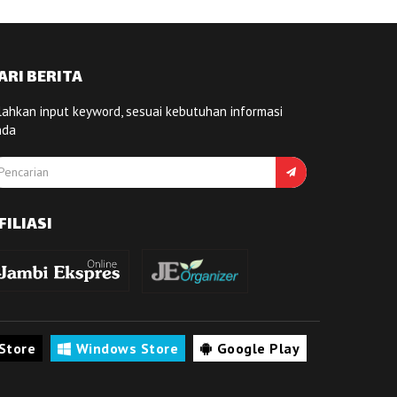
ARI BERITA
lahkan input keyword, sesuai kebutuhan informasi
nda
FILIASI
Store
Windows Store
Google Play