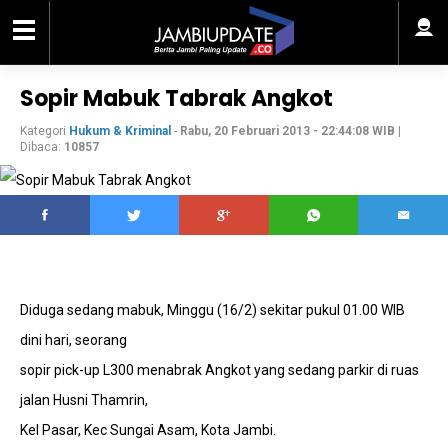
Sopir Mabuk Tabrak Angkot
Kategori
Hukum & Kriminal
-
Rabu, 20 Februari 2013 - 22:44:08 WIB
|
Dibaca:
10857
Diduga sedang mabuk, Minggu (16/2) sekitar pukul 01.00 WIB
dini hari, seorang
sopir pick-up L300 menabrak Angkot yang sedang parkir di ruas
jalan Husni Thamrin,
Kel Pasar, Kec Sungai Asam, Kota Jambi.