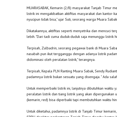
MUARASABAK, Kemarin (2/8) masyarakat Tanjab Timur mera
listrik ini mengakibatkan aktifitas masyarakat dan kantor
nyucipun tidak bisa," ujar Suti, seorang warga Muara Sabak
Dikatakannya, aktifitas seperti menyetrika dan mencuci te
lebih. "Dari tadi cuma duduk-duduk saja menunggu listrik hi
Terpisah, Zulbadrin, seorang pegawai bank di Muara Sabak
nasabah pun ikut tergganggu dengan adanya listrik padam i
didominasi oleh peralatan listrik," terangnya.
Terpisah, Kepala PLN Ranting Muara Sabak, Sendy Rudian
padamnya listrik bukan sesuatu yang disengaja. " Ada salah s
Untuk memperbaiki listrik ini, lanjutnya dibutuhkan wakt
peralatan listrik dan tiang listrik yang akan dipergunakan u
(kemarin, red) bisa diperbaiki tapi membutuhkan waktu hi
Untuk diketahui, padamnya listrik di Tanjab Timur kemari
SPBU disekitar perkantoran Tanjab Timur diserbu kantor-k