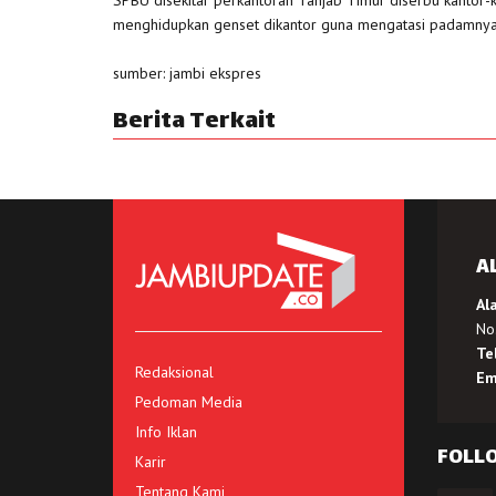
menghidupkan genset dikantor guna mengatasi padamnya l
sumber: jambi ekspres
Berita Terkait
A
Al
No.
Te
Redaksional
Em
Pedoman Media
Info Iklan
FOLL
Karir
Tentang Kami