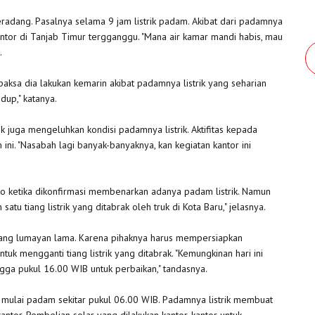
dang. Pasalnya selama 9 jam listrik padam. Akibat dari padamnya
-kantor di Tanjab Timur tergganggu. "Mana air kamar mandi habis, mau
.
rpaksa dia lakukan kemarin akibat padamnya listrik yang seharian
dup," katanya.
 juga mengeluhkan kondisi padamnya listrik. Aktifitas kepada
ni. "Nasabah lagi banyak-banyaknya, kan kegiatan kantor ini
to ketika dikonfirmasi membenarkan adanya padam listrik. Namun
atu tiang listrik yang ditabrak oleh truk di Kota Baru," jelasnya.
u yang lumayan lama. Karena pihaknya harus mempersiapkan
ntuk mengganti tiang listrik yang ditabrak. "Kemungkinan hari ini
ngga pukul 16.00 WIB untuk perbaikan," tandasnya.
n, mulai padam sekitar pukul 06.00 WIB. Padamnya listrik membuat
antor. Pembelian solar yang dilakukan kantor-kantor untuk