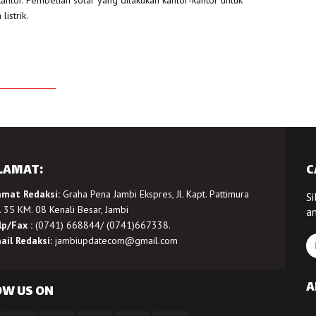
istrik.
LAMAT:
C
amat Redaksi:
Graha Pena Jambi Ekspres, Jl. Kapt. Pattimura
Si
 35 KM. 08 Kenali Besar, Jambi
a
lp/Fax :
(0741) 668844/ (0741)667338.
ail Redaksi:
jambiupdatecom@gmail.com
A
OW US ON