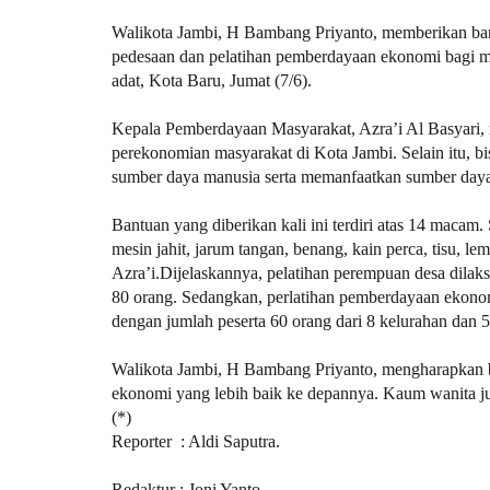
Walikota Jambi, H Bambang Priyanto, memberikan bant
pedesaan dan pelatihan pemberdayaan ekonomi bagi ma
adat, Kota Baru, Jumat (7/6).
Kepala Pemberdayaan Masyarakat, Azra’i Al Basyari,
perekonomian masyarakat di Kota Jambi. Selain itu, b
sumber daya manusia serta memanfaatkan sumber daya
Bantuan yang diberikan kali ini terdiri atas 14 macam. 
mesin jahit, jarum tangan, benang, kain perca, tisu, lem
Azra’i.Dijelaskannya, pelatihan perempuan desa dilak
80 orang. Sedangkan, perlatihan pemberdayaan ekonom
dengan jumlah peserta 60 orang dari 8 kelurahan dan 
Walikota Jambi, H Bambang Priyanto, mengharapkan b
ekonomi yang lebih baik ke depannya. Kaum wanita ju
(*)
Reporter : Aldi Saputra.
Redaktur : Joni Yanto.