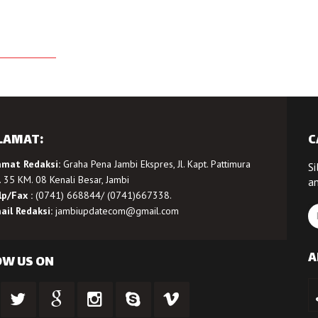
LAMAT:
C
amat Redaksi:
Graha Pena Jambi Ekspres, Jl. Kapt. Pattimura
Si
 35 KM. 08 Kenali Besar, Jambi
a
lp/Fax :
(0741) 668844/ (0741)667338.
ail Redaksi:
jambiupdatecom@gmail.com
A
OW US ON