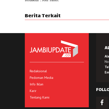
Berita Terkait
A
Al
No.
Te
Redaksional
Em
Pedoman Media
Info Iklan
FOLL
Karir
Tentang Kami