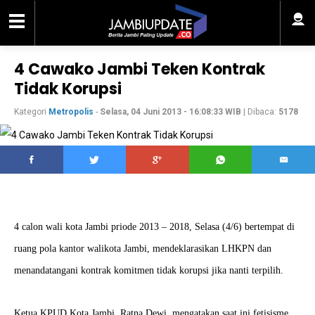
4 Cawako Jambi Teken Kontrak
Tidak Korupsi
Kategori
Metropolis
-
Selasa, 04 Juni 2013 - 16:08:33 WIB
| Dibaca:
5178
4 calon wali kota Jambi priode 2013 – 2018, Selasa (4/6) bertempat di
ruang pola kantor walikota Jambi, mendeklarasikan LHKPN dan
menandatangani kontrak komitmen tidak korupsi jika nanti terpilih.
Ketua KPUD Kota Jambi, Ratna Dewi, mengatakan saat ini fetisisme