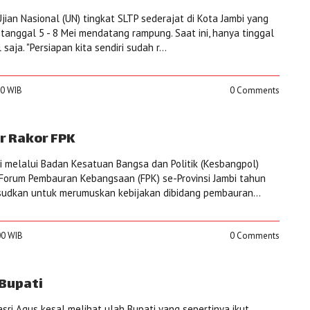
ian Nasional (UN) tingkat SLTP sederajat di Kota Jambi yang
tanggal 5 - 8 Mei mendatang rampung. Saat ini, hanya tinggal
saja. "Persiapan kita sendiri sudah r...
00 WIB
0 Comments
r Rakor FPK
bi melalui Badan Kesatuan Bangsa dan Politik (Kesbangpol)
Forum Pembauran Kebangsaan (FPK) se-Provinsi Jambi tahun
ksudkan untuk merumuskan kebijakan dibidang pembauran...
:00 WIB
0 Comments
 Bupati
sri Agus kesal melihat ulah Bupati yang sepertinya ikut