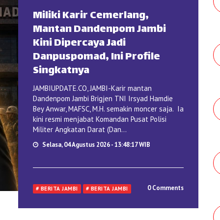
Miliki Karir Cemerlang,
Mantan Dandenpom Jambi
Kini Dipercaya Jadi
Danpuspomad, Ini Profile
Singkatnya
JAMBIUPDATE.CO, JAMBI-Karir mantan
Dandenpom Jambi Brigjen TNI Irsyad Hamdie
Bey Anwar, MAFSC, M.H. semakin moncer saja. Ia
kini resmi menjabat Komandan Pusat Polisi
Militer Angkatan Darat (Dan...
Selasa, 04 Agustus 2026 - 13:48:17 WIB
0 Comments
# BERITA JAMBI
# BERITA JAMBI