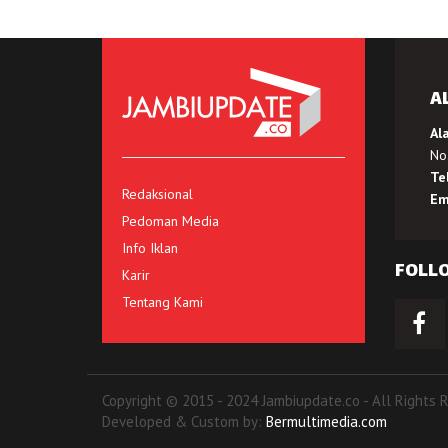
A
Al
No.
Te
Redaksional
Em
Pedoman Media
Info Iklan
FOLL
Karir
Tentang Kami
Copyright © 2015 - 2024 Jambiupdate.co - All Rights 
Developed & Custom by:
Bermultimedia.com