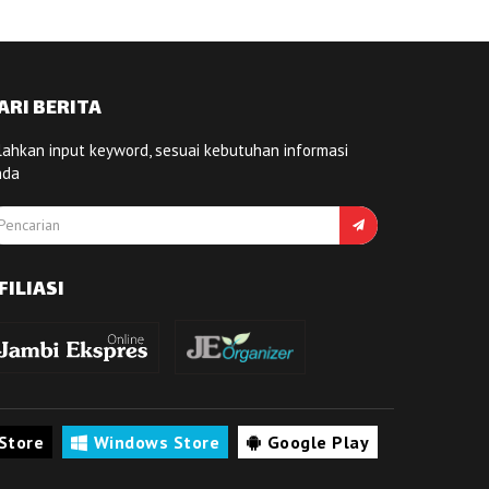
ARI BERITA
lahkan input keyword, sesuai kebutuhan informasi
nda
FILIASI
Store
Windows Store
Google Play