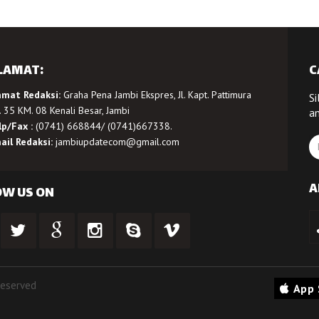
LAMAT:
C
amat Redaksi:
Graha Pena Jambi Ekspres, Jl. Kapt. Pattimura
Si
 35 KM. 08 Kenali Besar, Jambi
a
lp/Fax :
(0741) 668844/ (0741)667338.
ail Redaksi:
jambiupdatecom@gmail.com
A
OW US ON
Reserved
App 