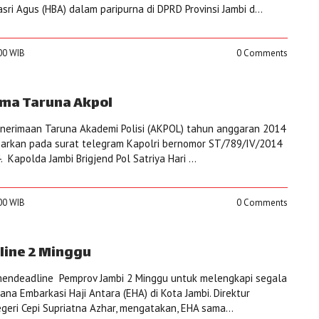
sri Agus (HBA) dalam paripurna di DPRD Provinsi Jambi d...
:00 WIB
0 Comments
ima Taruna Akpol
nerimaan Taruna Akademi Polisi (AKPOL) tahun anggaran 2014
dasarkan pada surat telegram Kapolri bernomor ST/789/IV/2014
 Kapolda Jambi Brigjend Pol Satriya Hari ...
:00 WIB
0 Comments
line 2 Minggu
endeadline Pemprov Jambi 2 Minggu untuk melengkapi segala
cana Embarkasi Haji Antara (EHA) di Kota Jambi. Direktur
geri Cepi Supriatna Azhar, mengatakan, EHA sama...