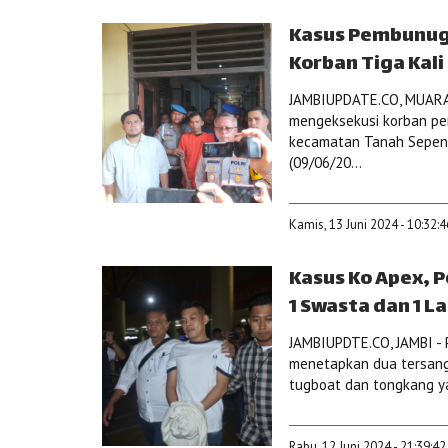
Kasus Pembunuga
Korban Tiga Kali
JAMBIUPDATE.CO, MUARA 
mengeksekusi korban pe
kecamatan Tanah Sepeng
(09/06/20...
Kamis, 13 Juni 2024 - 10:32:
Kasus Ko Apex, 
1 Swasta dan 1 
JAMBIUPDTE.CO, JAMBI - 
menetapkan dua tersang
tugboat dan tongkang yan
Rabu, 12 Juni 2024 - 21:39:4