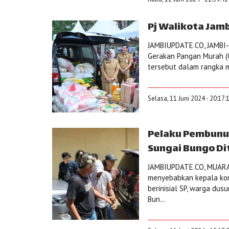
Pj Walikota Jam
JAMBIUPDATE.CO, JAMBI- 
Gerakan Pangan Murah (G
tersebut dalam rangka m
Selasa, 11 Juni 2024 - 20:17
Pelaku Pembunuh
Sungai Bungo Di
JAMBIUPDATE.CO, MUARA 
menyebabkan kepala korb
berinisial SP, warga du
Bun...