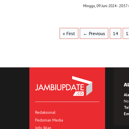
Minggu, 09 Juni 2024 - 20:57
« First
← Previous
14
1
A
Al
No.
Te
Redaksional
Em
Pedoman Media
Info Iklan