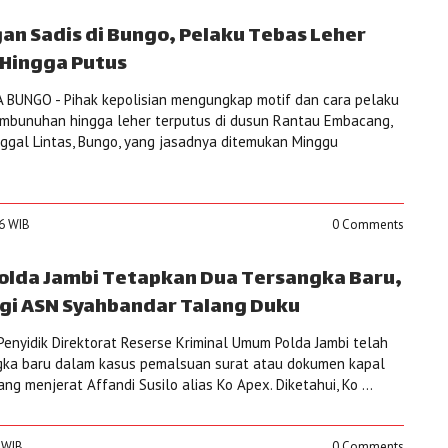
n Sadis di Bungo, Pelaku Tebas Leher
 Hingga Putus
BUNGO - Pihak kepolisian mengungkap motif dan cara pelaku
mbunuhan hingga leher terputus di dusun Rantau Embacang,
gal Lintas, Bungo, yang jasadnya ditemukan Minggu
46 WIB
0 Comments
Polda Jambi Tetapkan Dua Tersangka Baru,
Lagi ASN Syahbandar Talang Duku
Penyidik Direktorat Reserse Kriminal Umum Polda Jambi telah
ka baru dalam kasus pemalsuan surat atau dokumen kapal
g menjerat Affandi Susilo alias Ko Apex. Diketahui, Ko ...
2 WIB
0 Comments