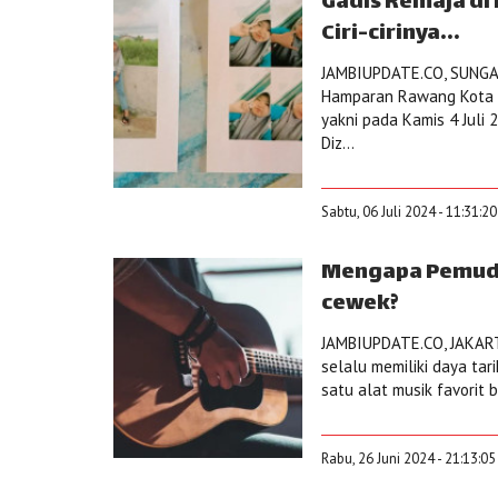
Gadis Remaja di 
Ciri-cirinya...
JAMBIUPDATE.CO, SUNGAI
Hamparan Rawang Kota Su
yakni pada Kamis 4 Juli
Diz...
Sabtu, 06 Juli 2024 - 11:31:2
Mengapa Pemuda 
cewek?
JAMBIUPDATE.CO, JAKARTA
selalu memiliki daya tar
satu alat musik favorit
Rabu, 26 Juni 2024 - 21:13:0