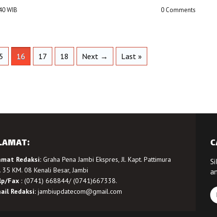
:40 WIB
0 Comments
5
16
17
18
Next →
Last »
LAMAT:
C
amat Redaksi:
Graha Pena Jambi Ekspres, Jl. Kapt. Pattimura
Si
 35 KM. 08 Kenali Besar, Jambi
a
lp/Fax :
(0741) 668844/ (0741)667338.
ail Redaksi:
jambiupdatecom@gmail.com