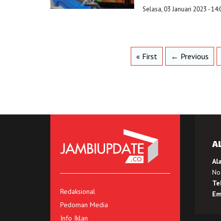
Selasa, 03 Januari 2023 - 14
« First
← Previous
A
Al
No.
Te
Redaksional
Em
Pedoman Media
Info Iklan