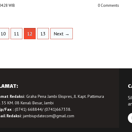
:04:28 WIB
0 Comments
10
11
12
13
Next →
LAMAT:
C
amat Redaksi:
Graha Pena Jambi Ekspres, Jl. Kapt. Pattimura
Si
 35 KM. 08 Kenali Besar, Jambi
a
lp/Fax :
(0741) 668844/ (0741)667338.
ail Redaksi:
jambiupdatecom@gmail.com