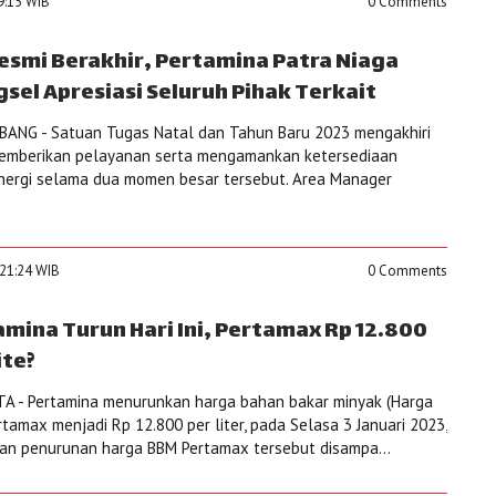
09:15 WIB
0 Comments
esmi Berakhir, Pertamina Patra Niaga
sel Apresiasi Seluruh Pihak Terkait
ANG - Satuan Tugas Natal dan Tahun Baru 2023 mengakhiri
emberikan pelayanan serta mengamankan ketersediaan
energi selama dua momen besar tersebut. Area Manager
:21:24 WIB
0 Comments
mina Turun Hari Ini, Pertamax Rp 12.800
ite?
A - Pertamina menurunkan harga bahan bakar minyak (Harga
rtamax menjadi Rp 12.800 per liter, pada Selasa 3 Januari 2023,
ian penurunan harga BBM Pertamax tersebut disampa...