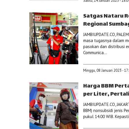
Sabtu, 14 Januari 2023 - 18:
Satgas Nataru R
Regional Sumbag
JAMBIUPDATE.CO, PALEMB
masa tugasnya dalam m
pasokan dan distribusi 
Communica...
Minggu, 08 Januari 2023 - 17
Harga BBM Perta
per Liter, Pertal
JAMBIUPDATE.CO, JAKART
BBM) nonsubsidi jenis Pe
pukul 14.00 WIB. Kepast