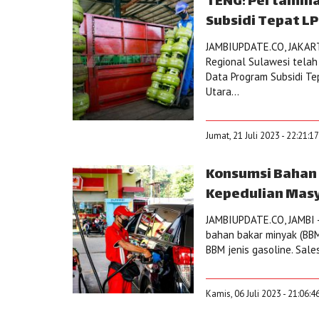
TENG! Pertamin
Subsidi Tepat LP
JAMBIUPDATE.CO, JAKARTA
Regional Sulawesi telah
Data Program Subsidi T
Utara...
Jumat, 21 Juli 2023 - 22:21:1
Konsumsi Bahan 
Kepedulian Masy
JAMBIUPDATE.CO, JAMBI -
bahan bakar minyak (BBM
BBM jenis gasoline. Sale
Kamis, 06 Juli 2023 - 21:06:4