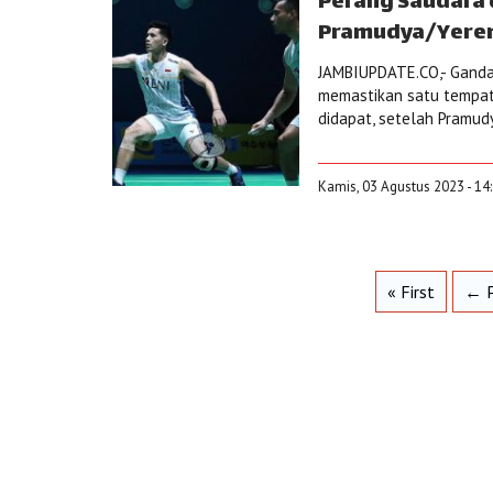
Perang Saudara d
Pramudya/Yerem
JAMBIUPDATE.CO,- Ganda
memastikan satu tempat 
didapat, setelah Pramud
Kamis, 03 Agustus 2023 - 14
« First
← P