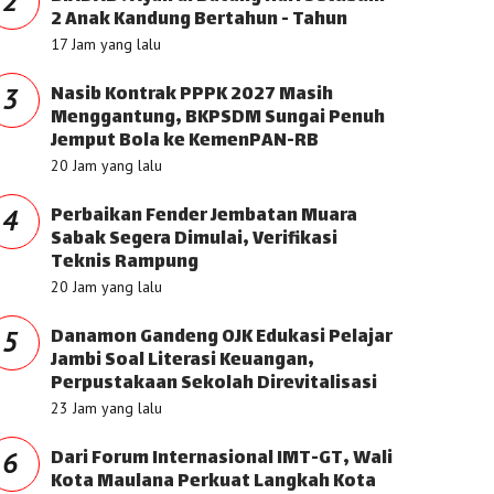
2
2 Anak Kandung Bertahun - Tahun
17 Jam yang lalu
Nasib Kontrak PPPK 2027 Masih
3
Menggantung, BKPSDM Sungai Penuh
Jemput Bola ke KemenPAN-RB
20 Jam yang lalu
Perbaikan Fender Jembatan Muara
4
Sabak Segera Dimulai, Verifikasi
Teknis Rampung
20 Jam yang lalu
Danamon Gandeng OJK Edukasi Pelajar
5
Jambi Soal Literasi Keuangan,
Perpustakaan Sekolah Direvitalisasi
23 Jam yang lalu
Dari Forum Internasional IMT-GT, Wali
6
Kota Maulana Perkuat Langkah Kota