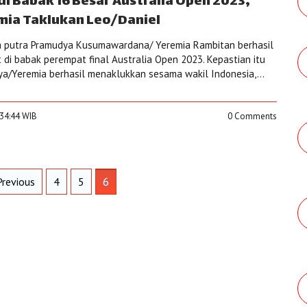
i Babak 16 Besar Australia Open 2023,
ia Taklukan Leo/Daniel
 putra Pramudya Kusumawardana/ Yeremia Rambitan berhasil
di babak perempat final Australia Open 2023. Kepastian itu
ya/Yeremia berhasil menaklukkan sesama wakil Indonesia,...
:34:44 WIB
0 Comments
revious
4
5
6