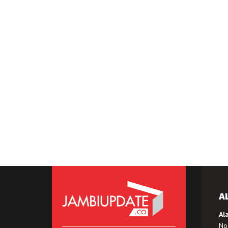
A
Al
No.