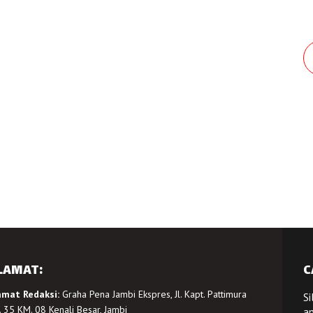
LAMAT:
C
amat Redaksi:
Graha Pena Jambi Ekspres, Jl. Kapt. Pattimura
Si
 35 KM. 08 Kenali Besar, Jambi
a