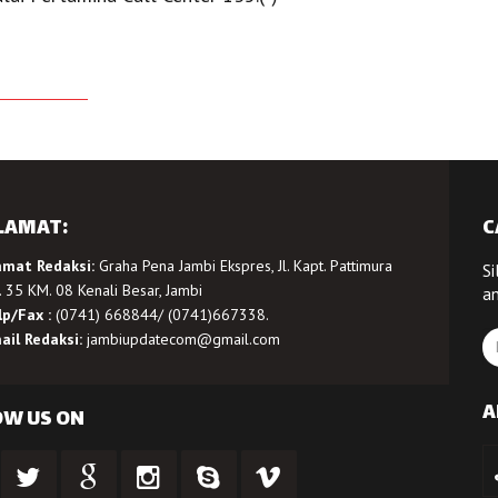
LAMAT:
C
amat Redaksi:
Graha Pena Jambi Ekspres, Jl. Kapt. Pattimura
Si
 35 KM. 08 Kenali Besar, Jambi
a
lp/Fax :
(0741) 668844/ (0741)667338.
ail Redaksi:
jambiupdatecom@gmail.com
A
OW US ON