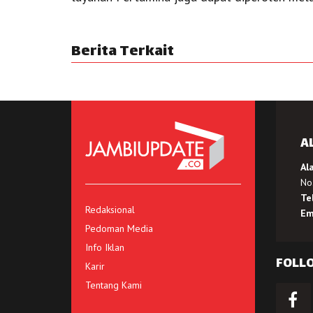
Berita Terkait
A
Al
No.
Te
Redaksional
Em
Pedoman Media
Info Iklan
FOLL
Karir
Tentang Kami