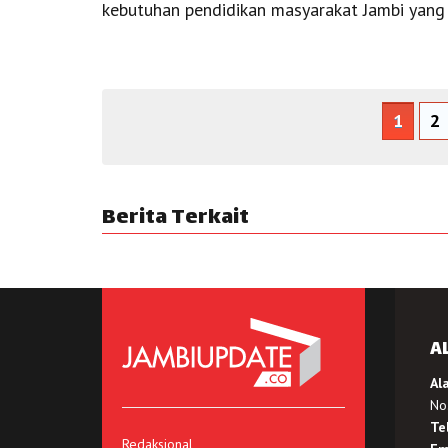
kebutuhan pendidikan masyarakat Jambi yang
1
2
Berita Terkait
A
Al
No.
Te
Redaksional