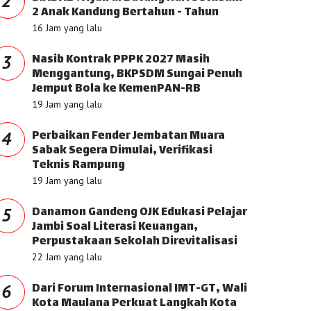
2
2 Anak Kandung Bertahun - Tahun
16 Jam yang lalu
Nasib Kontrak PPPK 2027 Masih
3
Menggantung, BKPSDM Sungai Penuh
Jemput Bola ke KemenPAN-RB
19 Jam yang lalu
Perbaikan Fender Jembatan Muara
4
Sabak Segera Dimulai, Verifikasi
Teknis Rampung
19 Jam yang lalu
Danamon Gandeng OJK Edukasi Pelajar
5
Jambi Soal Literasi Keuangan,
Perpustakaan Sekolah Direvitalisasi
22 Jam yang lalu
Dari Forum Internasional IMT-GT, Wali
6
Kota Maulana Perkuat Langkah Kota