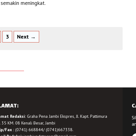
 semakin meningkat.
3
Next →
LAMAT:
C
amat Redaksi:
Graha Pena Jambi Ekspres, Jl. Kapt. Pattimura
Si
 35 KM. 08 Kenali Besar, Jambi
a
lp/Fax :
(0741) 668844/ (0741)667338.