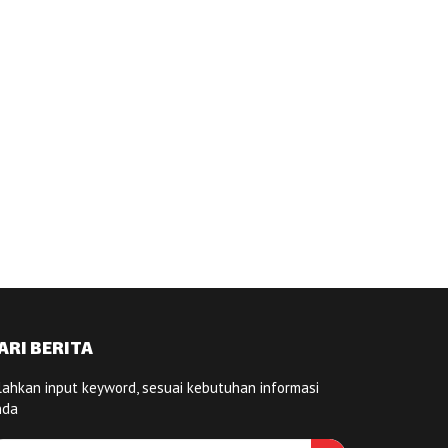
ARI BERITA
lahkan input keyword, sesuai kebutuhan informasi
nda