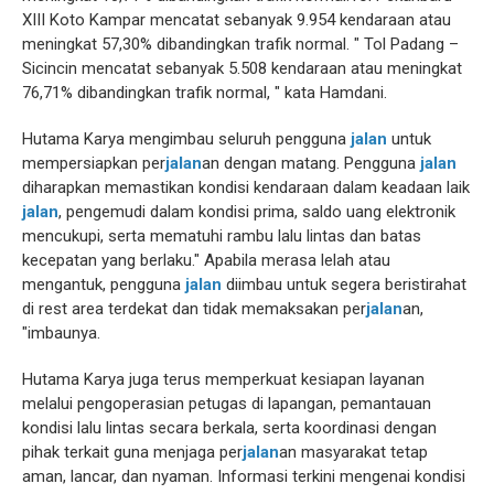
XIII Koto Kampar mencatat sebanyak 9.954 kendaraan atau
meningkat 57,30% dibandingkan trafik normal. " Tol Padang –
Sicincin mencatat sebanyak 5.508 kendaraan atau meningkat
76,71% dibandingkan trafik normal, " kata Hamdani.
Hutama Karya mengimbau seluruh pengguna
jalan
untuk
mempersiapkan per
jalan
an dengan matang. Pengguna
jalan
diharapkan memastikan kondisi kendaraan dalam keadaan laik
jalan
, pengemudi dalam kondisi prima, saldo uang elektronik
mencukupi, serta mematuhi rambu lalu lintas dan batas
kecepatan yang berlaku." Apabila merasa lelah atau
mengantuk, pengguna
jalan
diimbau untuk segera beristirahat
di rest area terdekat dan tidak memaksakan per
jalan
an,
"imbaunya.
Hutama Karya juga terus memperkuat kesiapan layanan
melalui pengoperasian petugas di lapangan, pemantauan
kondisi lalu lintas secara berkala, serta koordinasi dengan
pihak terkait guna menjaga per
jalan
an masyarakat tetap
aman, lancar, dan nyaman. Informasi terkini mengenai kondisi