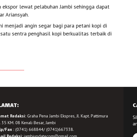
 ekspor lewat pelabuhan Jambi sehingga dapat
r Ariansyah.
ni menjadi angin segar bagi para petani kopi di
satu sentra penghasil kopi berkualitas terbaik di
LAMAT:
C
amat Redaksi:
Graha Pena Jambi Ekspres, Jl. Kapt. Pattimura
Si
 35 KM. 08 Kenali Besar, Jambi
a
lp/Fax :
(0741) 668844/ (0741)667338.
ail Redaksi:
jambiupdatecom@gmail.com