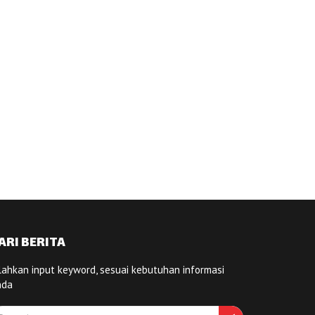
ARI BERITA
lahkan input keyword, sesuai kebutuhan informasi
nda