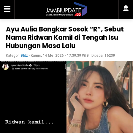
Ayu Aulia Bongkar Sosok “R”, Sebut
Nama Ridwan Kamil di Tengah Isu
Hubungan Masa Lalu
Kategori
Blitz
-
Kamis, 14 Mei 2026 - 17:39:39 WIB
| Dibaca:
16239