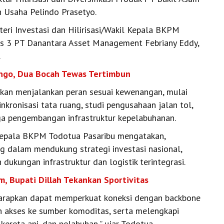
n Usaha Pelindo Prasetyo.
eri Investasi dan Hilirisasi/Wakil Kepala BKPM
ss 3 PT Danantara Asset Management Febriany Eddy,
.
ungo, Dua Bocah Tewas Tertimbun
 akan menjalankan peran sesuai kewenangan, mulai
sinkronisasi tata ruang, studi pengusahaan jalan tol,
ga pengembangan infrastruktur kepelabuhanan.
l Kepala BKPM Todotua Pasaribu mengatakan,
ng dalam mendukung strategi investasi nasional,
dukungan infrastruktur dan logistik terintegrasi.
, Bupati Dillah Tekankan Sportivitas
iharapkan dapat memperkuat koneksi dengan backbone
n akses ke sumber komoditas, serta melengkapi
kereta api, dan pelabuhan,” ujar Todotua.