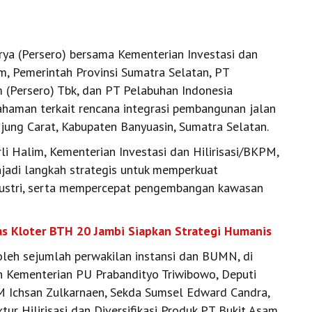
a (Persero) bersama Kementerian Investasi dan
, Pemerintah Provinsi Sumatra Selatan, PT
(Persero) Tbk, dan PT Pelabuhan Indonesia
haman terkait rencana integrasi pembangunan jalan
ung Carat, Kabupaten Banyuasin, Sumatra Selatan.
 Halim, Kementerian Investasi dan Hilirisasi/BKPM,
njadi langkah strategis untuk memperkuat
 industri, serta mempercepat pengembangan kawasan
as Kloter BTH 20 Jambi Siapkan Strategi Humanis
leh sejumlah perwakilan instansi dan BUMN, di
n Kementerian PU Prabandityo Triwibowo, Deputi
Ichsan Zulkarnaen, Sekda Sumsel Edward Candra,
tur Hilirisasi dan Diversifikasi Produk PT Bukit Asam