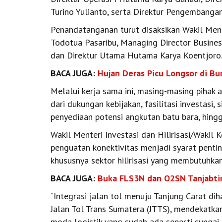
Turino Yulianto, serta Direktur Pengembanga
Penandatanganan turut disaksikan Wakil Ment
Todotua Pasaribu, Managing Director Busine
dan Direktur Utama Hutama Karya Koentjoro
BACA JUGA:
Hujan Deras Picu Longsor di B
Melalui kerja sama ini, masing-masing pihak
dari dukungan kebijakan, fasilitasi investasi, 
penyediaan potensi angkutan batu bara, hing
Wakil Menteri Investasi dan Hilirisasi/Waki
penguatan konektivitas menjadi syarat penti
khususnya sektor hilirisasi yang membutuhkan 
BACA JUGA:
Buka FLS3N dan O2SN Tanjabtim
“Integrasi jalan tol menuju Tanjung Carat d
Jalan Tol Trans Sumatera (JTTS), mendekatka
moda logistik yang sudah ada seperti sungai, 