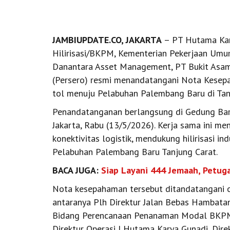
JAMBIUPDATE.CO, JAKARTA
– PT Hutama Kary
Hilirisasi/BKPM, Kementerian Pekerjaan Umum
Danantara Asset Management, PT Bukit Asam 
(Persero) resmi menandatangani Nota Kesepa
tol menuju Pelabuhan Palembang Baru di Tanj
Penandatanganan berlangsung di Gedung Barli
Jakarta, Rabu (13/5/2026). Kerja sama ini me
konektivitas logistik, mendukung hilirisasi
Pelabuhan Palembang Baru Tanjung Carat.
BACA JUGA:
Siap Layani 444 Jemaah, Petug
Nota kesepahaman tersebut ditandatangani o
antaranya Plh Direktur Jalan Bebas Hambata
Bidang Perencanaan Penanaman Modal BKPM 
Direktur Operasi I Hutama Karya Gunadi, Direk