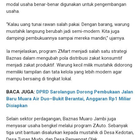
modal usaha benar-benar digunakan untuk pengembangan
usaha.
“Kalau uang tunai rawan salah pakai. Dengan barang, warung
mustahik langsung berubah jadi semi-modern. Kita juga
dampingi pembukuannya sampai mereka mandiri,” ujarnya.
Ia menjelaskan, program ZMart menjadi salah satu strategi
Baznas dalam mengubah pola distribusi zakat konsumtif
menjadi zakat produktif. Warung kecil milik mustahik didorong
memiliki tampilan dan tata kelola yang lebih modern agar
mampu bersaing di tingkat lokal.
BACA JUGA:
DPRD Sarolangun Dorong Pembukaan Jalan
Baru Muara Air Duo–Bukit Berantai, Anggaran Rp1 Miliar
Disiapkan
Selain sektor perdagangan, Baznas Muaro Jambi juga
menyasar usaha bengkel melalui program ZAuto. Sebanyak
tiga unit bantuan disalurkan kepada mustahik di Desa Kedotan,
Desa Tunas Mudo, dan Desa Penyengat Olak.