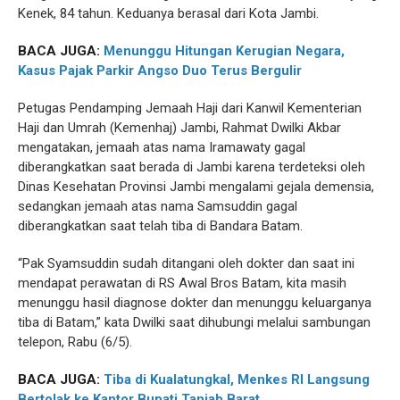
Kenek, 84 tahun. Keduanya berasal dari Kota Jambi.
BACA JUGA:
Menunggu Hitungan Kerugian Negara,
Kasus Pajak Parkir Angso Duo Terus Bergulir
Petugas Pendamping Jemaah Haji dari Kanwil Kementerian
Haji dan Umrah (Kemenhaj) Jambi, Rahmat Dwilki Akbar
mengatakan, jemaah atas nama Iramawaty gagal
diberangkatkan saat berada di Jambi karena terdeteksi oleh
Dinas Kesehatan Provinsi Jambi mengalami gejala demensia,
sedangkan jemaah atas nama Samsuddin gagal
diberangkatkan saat telah tiba di Bandara Batam.
“Pak Syamsuddin sudah ditangani oleh dokter dan saat ini
mendapat perawatan di RS Awal Bros Batam, kita masih
menunggu hasil diagnose dokter dan menunggu keluarganya
tiba di Batam,” kata Dwilki saat dihubungi melalui sambungan
telepon, Rabu (6/5).
BACA JUGA:
Tiba di Kualatungkal, Menkes RI Langsung
Bertolak ke Kantor Bupati Tanjab Barat