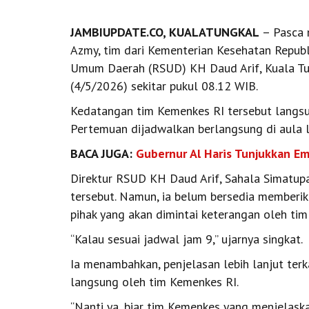
JAMBIUPDATE.CO, KUALATUNGKAL
– Pasca m
Azmy, tim dari Kementerian Kesehatan Republ
Umum Daerah (RSUD) KH Daud Arif, Kuala Tun
(4/5/2026) sekitar pukul 08.12 WIB.
Kedatangan tim Kemenkes RI tersebut langsu
Pertemuan dijadwalkan berlangsung di aula la
BACA JUGA:
Gubernur Al Haris Tunjukkan Em
Direktur RSUD KH Daud Arif, Sahala Simatu
tersebut. Namun, ia belum bersedia memberika
pihak yang akan dimintai keterangan oleh ti
“Kalau sesuai jadwal jam 9,” ujarnya singkat.
Ia menambahkan, penjelasan lebih lanjut terk
langsung oleh tim Kemenkes RI.
“Nanti ya, biar tim Kemenkes yang menjelaska