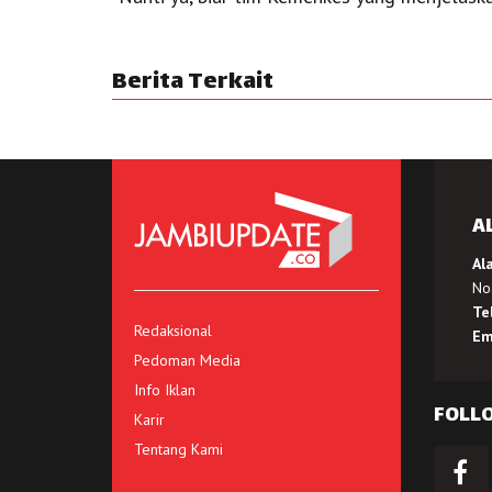
Berita Terkait
A
Al
No.
Te
Redaksional
Em
Pedoman Media
Info Iklan
FOLL
Karir
Tentang Kami