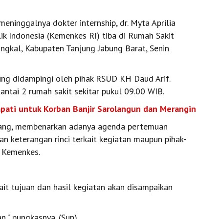
eninggalnya dokter internship, dr. Myta Aprilia
ik Indonesia (Kemenkes RI) tiba di Rumah Sakit
gkal, Kabupaten Tanjung Jabung Barat, Senin
ng didampingi oleh pihak RSUD KH Daud Arif.
ntai 2 rumah sakit sekitar pukul 09.00 WIB.
pati untuk Korban Banjir Sarolangun dan Merangin
pang, membenarkan adanya agenda pertemuan
n keterangan rinci terkait kegiatan maupun pihak-
m Kemenkes.
ait tujuan dan hasil kegiatan akan disampaikan
n,” pungkasnya. (Sun)