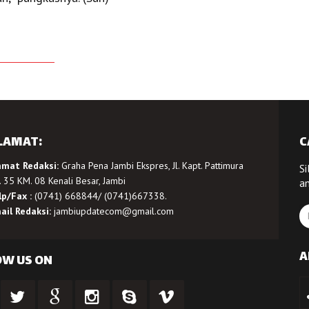
LAMAT:
C
amat Redaksi:
Graha Pena Jambi Ekspres, Jl. Kapt. Pattimura
Si
 35 KM. 08 Kenali Besar, Jambi
a
lp/Fax :
(0741) 668844/ (0741)667338.
ail Redaksi:
jambiupdatecom@gmail.com
A
OW US ON