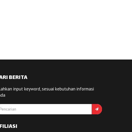
ARI BERITA
lahkan input keyword, sesuai kebutuhan informasi
nda
FILIASI