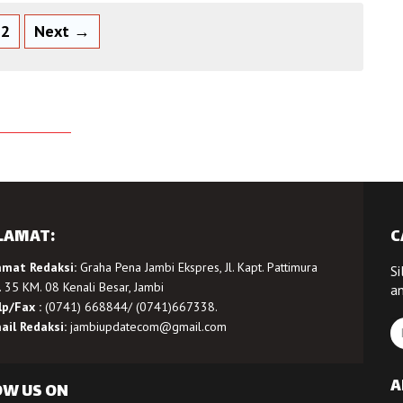
2
Next →
LAMAT:
C
amat Redaksi:
Graha Pena Jambi Ekspres, Jl. Kapt. Pattimura
Si
 35 KM. 08 Kenali Besar, Jambi
a
lp/Fax :
(0741) 668844/ (0741)667338.
ail Redaksi:
jambiupdatecom@gmail.com
A
OW US ON