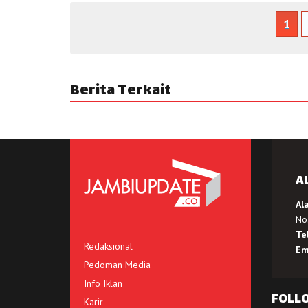
1
Berita Terkait
A
Al
No.
Te
Redaksional
Em
Pedoman Media
Info Iklan
FOLL
Karir