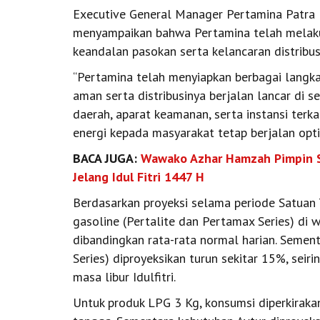
Executive General Manager Pertamina Patra 
menyampaikan bahwa Pertamina telah melaku
keandalan pasokan serta kelancaran distribus
“Pertamina telah menyiapkan berbagai langka
aman serta distribusinya berjalan lancar di s
daerah, aparat keamanan, serta instansi terk
energi kepada masyarakat tetap berjalan optim
BACA JUGA:
Wawako Azhar Hamzah Pimpin Si
Jelang Idul Fitri 1447 H
Berdasarkan proyeksi selama periode Satuan 
gasoline (Pertalite dan Pertamax Series) di 
dibandingkan rata-rata normal harian. Sement
Series) diproyeksikan turun sekitar 15%, seir
masa libur Idulfitri.
Untuk produk LPG 3 Kg, konsumsi diperkiraka