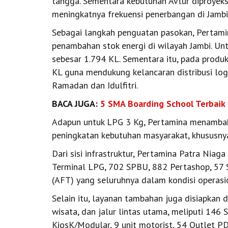
tangga. Sementara kebutuhan Avtur diproyeks
meningkatnya frekuensi penerbangan di Jambi
Sebagai langkah penguatan pasokan, Pertam
penambahan stok energi di wilayah Jambi. Unt
sebesar 1.794 KL. Sementara itu, pada produ
KL guna mendukung kelancaran distribusi logi
Ramadan dan Idulfitri.
BACA JUGA:
5 SMA Boarding School Terbaik 
Adapun untuk LPG 3 Kg, Pertamina menambah
peningkatan kebutuhan masyarakat, khususn
Dari sisi infrastruktur, Pertamina Patra Nia
Terminal LPG, 702 SPBU, 882 Pertashop, 57 S
(AFT) yang seluruhnya dalam kondisi operas
Selain itu, layanan tambahan juga disiapkan di
wisata, dan jalur lintas utama, meliputi 146 
KiosK/Modular, 9 unit motorist, 54 Outlet PD