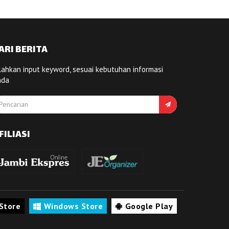
ARI BERITA
lahkan input keyword, sesuai kebutuhan informasi
nda
FILIASI
Store
Windows Store
Google Play