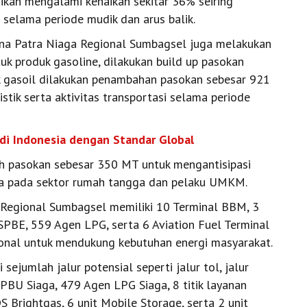
ikan mengalami kenaikan sekitar 36% seiring
 selama periode mudik dan arus balik.
ina Patra Niaga Regional Sumbagsel juga melakukan
uk produk gasoline, dilakukan build up pasokan
k gasoil dilakukan penambahan pasokan sebesar 921
stik serta aktivitas transportasi selama periode
di Indonesia dengan Standar Global
 pasokan sebesar 350 MT untuk mengantisipasi
ya pada sektor rumah tangga dan pelaku UMKM.
ga Regional Sumbagsel memiliki 10 Terminal BBM, 3
PBE, 559 Agen LPG, serta 6 Aviation Fuel Terminal
ional untuk mendukung kebutuhan energi masyarakat.
 sejumlah jalur potensial seperti jalur tol, jalur
SPBU Siaga, 479 Agen LPG Siaga, 8 titik layanan
S Brightgas, 6 unit Mobile Storage, serta 2 unit