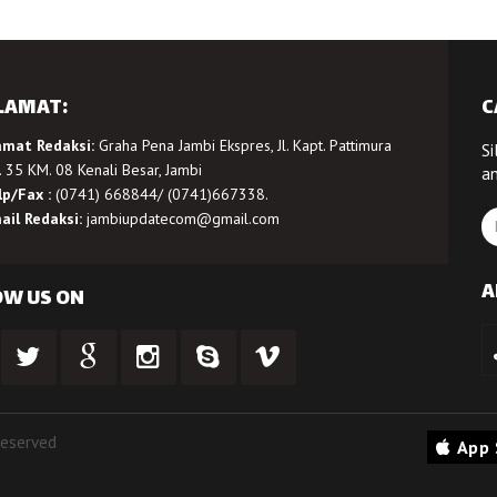
LAMAT:
C
amat Redaksi:
Graha Pena Jambi Ekspres, Jl. Kapt. Pattimura
Si
 35 KM. 08 Kenali Besar, Jambi
a
lp/Fax :
(0741) 668844/ (0741)667338.
ail Redaksi:
jambiupdatecom@gmail.com
A
OW US ON
Reserved
App 