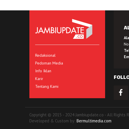
A
Al
No.
Te
Redaksional
Em
Pedoman Media
Info Iklan
FOLL
Karir
Tentang Kami
Copyright © 2015 - 2024 Jambiupdate.co - All Rights 
Developed & Custom by:
Bermultimedia.com