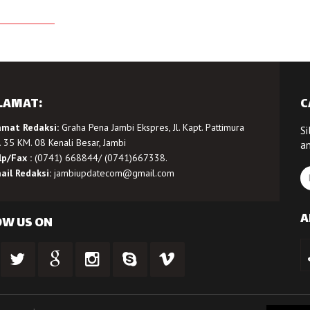
LAMAT:
C
amat Redaksi:
Graha Pena Jambi Ekspres, Jl. Kapt. Pattimura
Si
 35 KM. 08 Kenali Besar, Jambi
a
lp/Fax :
(0741) 668844/ (0741)667338.
ail Redaksi:
jambiupdatecom@gmail.com
A
OW US ON