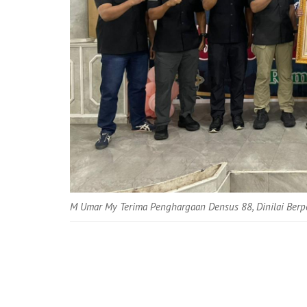
M Umar My Terima Penghargaan Densus 88, Dinilai Berp