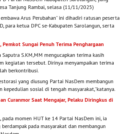
Desa Tanjung Rambai, selasa (11/11/2025)
mbawa Arus Perubahan” ini dihadiri ratusan peserta
D, para ketua DPC se-Kabupaten Sarolangun, serta
t, Pemkot Sungai Penuh Terima Penghargaan
a Saputra S.KM,MM mengucapkan terima kasih
am kegiatan tersebut. Dirinya menyampaikan terima
lah berkontribusi.
 restorasi yang diusung Partai NasDem membangun
 kepedulian sosial di tengah masyarakat,”katanya.
ban Curanmor Saat Mengajar, Pelaku Diringkus di
p, pada momen HUT ke 14 Partai NasDem ini, ia
ng berdampak pada masyarakat dan membangun
i Nasdem.