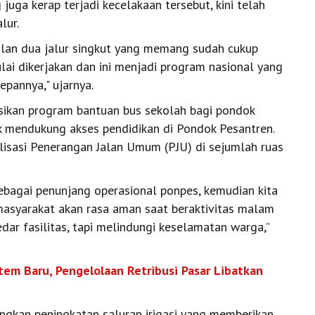
juga kerap terjadi kecelakaan tersebut, kini telah
lur.
jalan dua jalur singkut yang memang sudah cukup
lai dikerjakan dan ini menjadi program nasional yang
pannya," ujarnya.
sasikan program bantuan bus sekolah bagi pondok
k mendukung akses pendidikan di Pondok Pesantren.
ealisasi Penerangan Jalan Umum (PJU) di sejumlah ruas
ebagai penunjang operasional ponpes, kemudian kita
masyarakat akan rasa aman saat beraktivitas malam
r fasilitas, tapi melindungi keselamatan warga,”
em Baru, Pengelolaan Retribusi Pasar Libatkan
ngkan peningkatan saluran irigasi yang memberikan