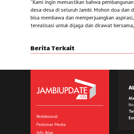
“Kami ingin memastikan bahwa pembangunan ti
desa-desa di seluruh Jambi. Mohon doa dan d
bisa membawa dan memperjuangkan aspirasi,
terealisasi untuk dijaga dan dirawat bersama,
Berita Terkait
A
Al
No.
Te
Redaksional
Em
Pedoman Media
Info Iklan