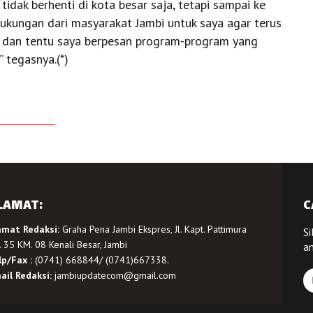
dak berhenti di kota besar saja, tetapi sampai ke
ukungan dari masyarakat Jambi untuk saya agar terus
 dan tentu saya berpesan program-program yang
” tegasnya.(*)
LAMAT:
C
amat Redaksi:
Graha Pena Jambi Ekspres, Jl. Kapt. Pattimura
Si
 35 KM. 08 Kenali Besar, Jambi
a
lp/Fax :
(0741) 668844/ (0741)667338.
ail Redaksi:
jambiupdatecom@gmail.com