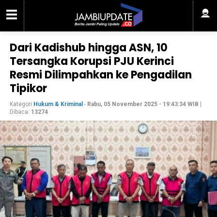
Dari Kadishub hingga ASN, 10
Tersangka Korupsi PJU Kerinci
Resmi Dilimpahkan ke Pengadilan
Tipikor
Kategori
Hukum & Kriminal
-
Rabu, 05 November 2025 - 19:43:34 WIB
|
Dibaca:
13274