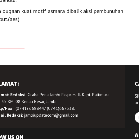
 dugaan kuat motif asmara dibalik aksi pembunuhan
ut.(aes)
LAMAT:
C
amat Redaksi:
Graha Pena Jambi Ekspres, Jl. Kapt. Pattimura
Si
 35 KM. 08 Kenali Besar, Jambi
a
lp/Fax :
(0741) 668844/ (0741)667338.
ail Redaksi:
jambiupdatecom@gmail.com
A
OW US ON