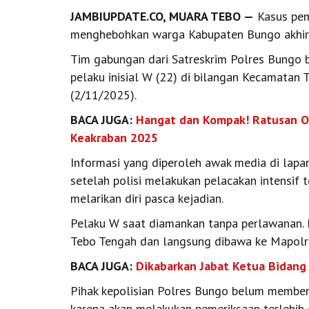
JAMBIUPDATE.CO, MUARA TEBO —
Kasus pem
menghebohkan warga Kabupaten Bungo akhirn
Tim gabungan dari Satreskrim Polres Bungo 
pelaku inisial W (22) di bilangan Kecamatan
(2/11/2025).
BACA JUGA:
Hangat dan Kompak! Ratusan O
Keakraban 2025
Informasi yang diperoleh awak media di lap
setelah polisi melakukan pelacakan intensif
melarikan diri pasca kejadian.
Pelaku W saat diamankan tanpa perlawanan. 
Tebo Tengah dan langsung dibawa ke Mapolre
BACA JUGA:
Dikabarkan Jabat Ketua Bidang 
Pihak kepolisian Polres Bungo belum member
karena akan melakukan pemeriksaan terlebih 