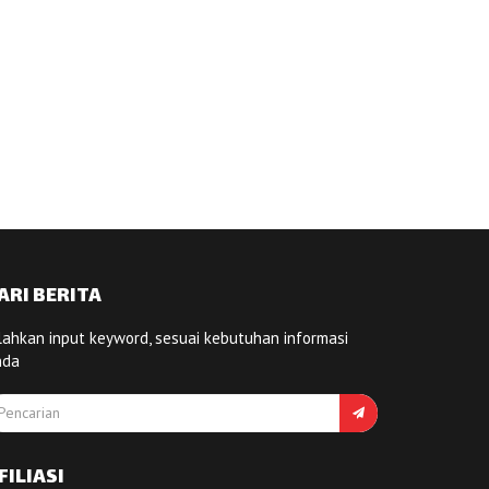
ARI BERITA
lahkan input keyword, sesuai kebutuhan informasi
nda
FILIASI