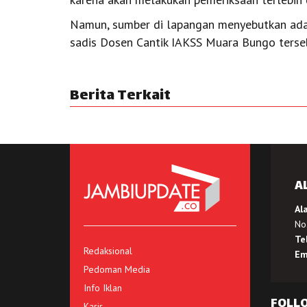
Namun, sumber di lapangan menyebutkan ada
sadis Dosen Cantik IAKSS Muara Bungo terseb
Berita Terkait
A
Al
No.
Te
Redaksional
Em
Pedoman Media
Info Iklan
FOLL
Karir