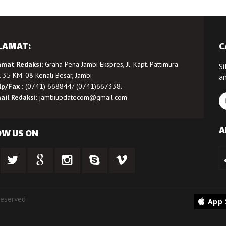
LAMAT:
C
amat Redaksi:
Graha Pena Jambi Ekspres, Jl. Kapt. Pattimura
Si
 35 KM. 08 Kenali Besar, Jambi
a
lp/Fax :
(0741) 668844/ (0741)667338.
ail Redaksi:
jambiupdatecom@gmail.com
A
OW US ON
Reserved
App 