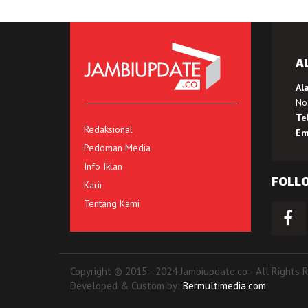
A
Al
No.
Te
Redaksional
Em
Pedoman Media
Info Iklan
FOLL
Karir
Tentang Kami
Copyright © 2015 - 2024 Jambiupdate.co - All Rights 
Developed & Custom by:
Bermultimedia.com