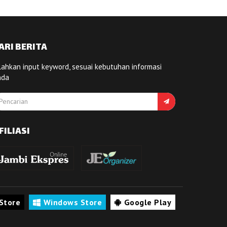
ARI BERITA
lahkan input keyword, sesuai kebutuhan informasi
nda
FILIASI
Store
Windows Store
Google Play