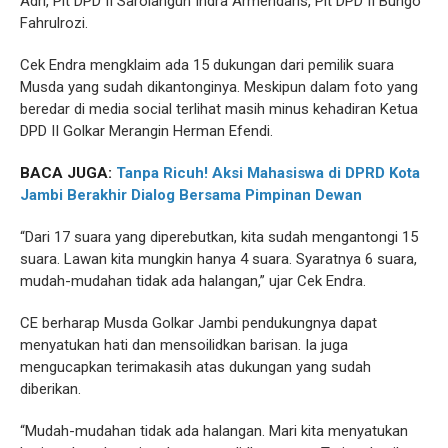
Adri, Plt DPD II Sarolangun Indra Armendaris, Plt DPD II Bungo
Fahrulrozi.
Cek Endra mengklaim ada 15 dukungan dari pemilik suara
Musda yang sudah dikantonginya. Meskipun dalam foto yang
beredar di media social terlihat masih minus kehadiran Ketua
DPD II Golkar Merangin Herman Efendi.
BACA JUGA:
Tanpa Ricuh! Aksi Mahasiswa di DPRD Kota
Jambi Berakhir Dialog Bersama Pimpinan Dewan
“Dari 17 suara yang diperebutkan, kita sudah mengantongi 15
suara. Lawan kita mungkin hanya 4 suara. Syaratnya 6 suara,
mudah-mudahan tidak ada halangan,” ujar Cek Endra.
CE berharap Musda Golkar Jambi pendukungnya dapat
menyatukan hati dan mensoilidkan barisan. Ia juga
mengucapkan terimakasih atas dukungan yang sudah
diberikan.
“Mudah-mudahan tidak ada halangan. Mari kita menyatukan