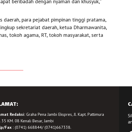
dapat beribadah dengan nyaman dan khusyuk,”
s daerah, para pejabat pimpinan tinggi pratama,
 lingkup sekretariat daerah, ketua Dharmawanita,
nas, tokoh agama, RT, tokoh masyarakat, serta
LAMAT:
C
amat Redaksi:
Graha Pena Jambi Ekspres, Jl. Kapt. Pattimura
Si
 35 KM. 08 Kenali Besar, Jambi
a
lp/Fax :
(0741) 668844/ (0741)667338.