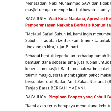
Meneladani Nabi Muhammad SAW dan tidak l
masjid dengan memperkuat ukhuwah Islamiya
BACA JUGA:
Wali Kota Maulana, Apresiasi Ke
Pemberantasan Narkoba Berbasis Komunita
“Melalui Safari Subuh ini, kami ingin menum
Subuh, ini adalah bentuk komitmen kita untu
lingkungan kita,” ujar Bupati.
Sebagai bentuk kepedulian terhadap rumah i
bantuan dana sebesar lima juta rupiah untuk 
kebersihan masjid. Bantuan anak yatim, pake
takmir masjid, serta membagikan paket makan
bersumber dari Badan Amil Zakat Nasional (
Tanjab Barat BERKAH MADANI.
BACA JUGA:
Pimpinan Ponpes yang Cabuli Be
“Kami akan terus berupaya mendukung kebutuh