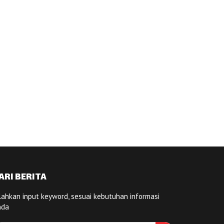
ARI BERITA
lahkan input keyword, sesuai kebutuhan informasi
nda