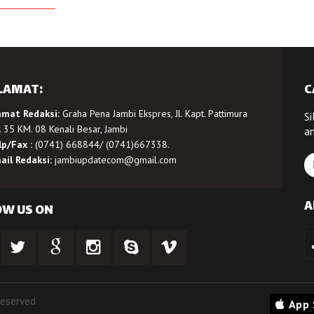
LAMAT:
C
amat Redaksi:
Graha Pena Jambi Ekspres, Jl. Kapt. Pattimura
Si
 35 KM. 08 Kenali Besar, Jambi
a
lp/Fax :
(0741) 668844/ (0741)667338.
ail Redaksi:
jambiupdatecom@gmail.com
A
OW US ON
Reserved
App 