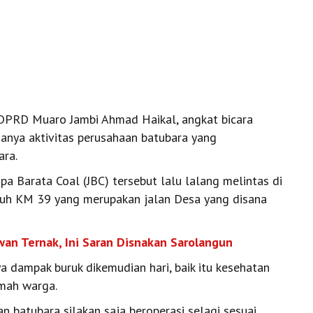
RD Muaro Jambi Ahmad Haikal, angkat bicara
anya aktivitas perusahaan batubara yang
ara.
apa Barata Coal (JBC) tersebut lalu lalang melintas di
uh KM 39 yang merupakan jalan Desa yang disana
an Ternak, Ini Saran Disnakan Sarolangun
dampak buruk dikemudian hari, baik itu kesehatan
mah warga.
n batubara silakan saja beroperasi selagi sesuai